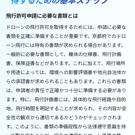
ドローン法律における京都府の特有な規制とは
国際観光都市としての特別規制
飛行許可申請に必要な書類とは
文化財周辺での飛行禁止エリア
ドローンの飛行許可を取得するためには、申請に必要な
地域住民との合意形成の重要性
書類を正確に準備することが重要です。京都府でのドロ
京都府の規制が他地域と異なる点
ーン飛行には特有の書類が求められる場合があります。
ドローン飛行における自治体の役割
一般的に必要な書類として、機体の仕様書、飛行計画
書、保険証書などがあります。これに加えて、飛行場所
規制変更時の最新情報の入手方法
や用途によっては、環境への影響評価書や地元自治体か
京都でドローンを安全に飛ばすために知ってお
らの承認書が求められることもあります。これらの書類
くべきポイント
は、申請者の責任で正確かつ十分に準備する必要があり
安全な飛行ルートの選び方
ます。特に、飛行計画書には、具体的な飛行経路や目的
飛行中のトラブル事例と対策
地、飛行時間を明記することが求められ、その内容が安
京都府の推奨する安全基準
全性の観点から適切であるかどうかがチェックされま
緊急時の連絡先と対応手順
す。このように、書類の準備段階から法律遵守意識を持
地元住民の理解を得る方法