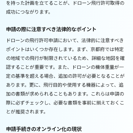
を持った計画を立てることが、ドローン飛行許可取得の
住民参加による保護活動の事例
成功につながります。
過去の違反事例から学ぶ教訓
観光産業と調和した規制運用
申請の際に注意すべき法律的なポイント
持続可能なドローン利用の実現方法
ドローンの飛行許可申請において、法律的に注意すべき
ドローン利用者が直面する京都特有の法律上の
ポイントはいくつか存在します。まず、京都府では特定
課題
の地域での飛行が制限されているため、詳細な地図を確
夜間飛行に関する法律的制約
認することが重要です。また、ドローンの機体重量が一
飛行エリアの許可と現実のギャップ
定の基準を超える場合、追加の許可が必要となることが
ドローンの音問題と法律対応
あります。更に、飛行目的や使用する機器によって、追
加の書類が求められることもあります。これらは申請の
新技術導入による法律改正の必要性
際に必ずチェックし、必要な書類を事前に揃えておくこ
ドローン業界と法律の相互理解の促進
とが推奨されます。
法律改正に対する利用者の声
ドローン運用における京都府の最新規制情報を
申請手続きのオンライン化の現状