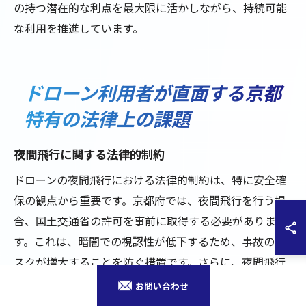
の持つ潜在的な利点を最大限に活かしながら、持続可能
な利用を推進しています。
ドローン利用者が直面する京都
特有の法律上の課題
夜間飛行に関する法律的制約
ドローンの夜間飛行における法律的制約は、特に安全確
保の観点から重要です。京都府では、夜間飛行を行う場
合、国土交通省の許可を事前に取得する必要がありま
す。これは、暗闇での視認性が低下するため、事故のリ
スクが増大することを防ぐ措置です。さらに、夜間飛行
では適切な照明設備をドローンに装備することが求めら
お問い合わせ
れており、これにより他の航空機や地上の人々に対して