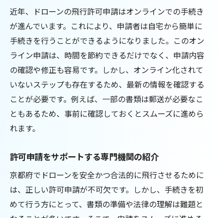
徹底解説
近年、ドローンの飛行許可申請はオンラインでの手続き
最近の規制変更とその背景
が進んでいます。これにより、申請者は自宅から簡単に
地元行政の方針とドローンの関連性
手続きを行うことができるようになりました。このオン
規制のアップデートに伴う利用者への影響
ライン申請は、時間を節約できるだけでなく、申請内容
新規制に対する業界の反応
の確認や修正も容易です。しかし、オンライン化されて
規制情報を得るためのリソース紹介
いないステップも存在するため、最新の情報を確認する
ことが必要です。例えば、一部の書類は郵送が必要なこ
規制変更に対応した運用ガイドライン
ともあるため、事前に確認しておくとスムーズに進めら
京都でのドローン空撮を成功させるための法律
れます。
遵守の重要性
法律違反がもたらすリスクとペナルティ
許可申請をサポートする専門機関の紹介
空撮の魅力と法律のバランス
京都府でドローンを安全かつ合法的に飛行させるために
法令順守によるトラブル防止策
は、正しい許可申請が不可欠です。しかし、手続きを初
空撮許可の取得がもたらす安心感
めて行う方にとって、書類の準備や法律の理解は難題と
プロジェクト成功に向けた法的準備