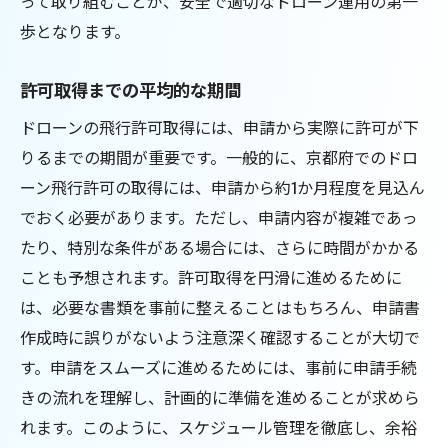
って取り組むことが、安全で適切なドローン運用の第一
ドローン保険の重要性と選び方
歩となります。
ドローン飛行許可申請プロセスをスムーズに進
許可取得までの平均的な期間
める秘訣
ドローンの飛行許可取得には、申請から実際に許可が下
事前に準備すべき情報一覧
りるまでの期間が重要です。一般的に、京都府でのドロ
申請書類の正確な記入方法
ーン飛行許可の取得には、申請から約1か月程度を見込ん
許可申請におけるタイムスケジュール管理
でおく必要があります。ただし、申請内容が複雑であっ
申請過程でよくある誤りとその対処法
たり、特別な条件がある場合には、さらに時間がかかる
専門家によるサポートの活用法
ことも予想されます。許可取得を円滑に進めるために
申請状況の確認とフォローアップ
は、必要な書類を事前に整えることはもちろん、申請書
京都の歴史的景観を守るためのドローン規制の
作成時に誤りがないよう注意深く確認することが大切で
意義
す。申請をスムーズに進めるためには、事前に申請手続
文化財保護とドローンの関係性
きの流れを理解し、計画的に準備を進めることが求めら
れます。このように、スケジュール管理を徹底し、余裕
景観維持のための具体的な規制内容